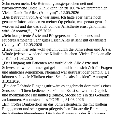
Schmerzen mehr. Die Betreuung ausgesprochen nett und
zuvorkommend Diese Klinik kann ich zu 100 % weiterempfehlen.
Vielen Dank für Alles. (Anonym)
” , 12.05.2026
„Die Betreuung von A-Z war super. Ich hätte aber gerne noch
genauere Informationen zu meiner Op gehabt, was genau gemacht
worden ist und das das auch von der Anästhesie ernst genommen
wird. (Anonym)
” , 12.05.2026
„Sehr kompetente Ärzte und Pflegepersonal. Gehobenes und
sauberes Ambiente Sehr gutes Essen Alles ist sehr gut organisiert
(Anonym)
” , 12.05.2026
„Habe mich hier sehr wohl gefühlt durch die Schwestern und Ärzte.
Würde jederzeit wieder diese Klinik aufsuchen. Vielen Dank an alle
J. K.
” , 31.03.2026
„Der Umgang mit Patienten war vorbildlich. Alle Ärzte und
Schwestern waren immer gut gelaunt und haben sich Zeit für Fragen
und ähnliches genommen. Niemand war gestresst oder pampig. Da
können sich viele Kliniken eine "Scheibe abschneiden". Anonym
” ,
31.03.2026
„Bei der Gebäude Eingangstür wäre es angebracht dort mittels eines
Sensors die Türen bedienen zu können. Es ist schwer mit Gepäck
und medizinische Hilfsmittel (Rollator, Stöcke etc.) in das Gebäude
zu kommen. Ansonsten alles TOP!!!
” , 31.03.2026
„Ein großes Dankeschön an das Schwesternteam, die mit großem
Engagement und sehr gutem pflegerischen Einsatz die Betreuung
der Patienten übernehmen. Die hohe Kompetenz des Ärzteteams