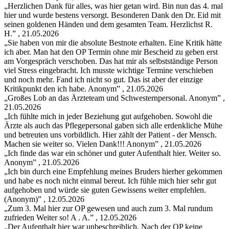
„Herzlichen Dank für alles, was hier getan wird. Bin nun das 4. mal
hier und wurde bestens versorgt. Besonderen Dank den Dr. Eid mit
seinen goldenen Händen und dem gesamten Team. Herzlichst R.
H.
” , 21.05.2026
„Sie haben von mir die absolute Bestnote erhalten. Eine Kritik hätte
ich aber. Man hat den OP Termin ohne mir Bescheid zu geben erst
am Vorgespräch verschoben. Das hat mir als selbstständige Person
viel Stress eingebracht. Ich musste wichtige Termine verschieben
und noch mehr. Fand ich nicht so gut. Das ist aber der einzige
Kritikpunkt den ich habe. Anonym
” , 21.05.2026
„Großes Lob an das Ärzteteam und Schwesternpersonal. Anonym
” ,
21.05.2026
„Ich fühlte mich in jeder Beziehung gut aufgehoben. Sowohl die
Ärzte als auch das Pflegepersonal gaben sich alle erdenkliche Mühe
und betreuten uns vorbildlich. Hier zählt der Patient - der Mensch.
Machen sie weiter so. Vielen Dank!!! Anonym
” , 21.05.2026
„Ich finde das war ein schöner und guter Aufenthalt hier. Weiter so.
Anonym
” , 21.05.2026
„Ich bin durch eine Empfehlung meines Bruders hierher gekommen
und habe es noch nicht einmal bereut. Ich fühle mich hier sehr gut
aufgehoben und würde sie guten Gewissens weiter empfehlen.
(Anonym)
” , 12.05.2026
„Zum 3. Mal hier zur OP gewesen und auch zum 3. Mal rundum
zufrieden Weiter so! A . A.
” , 12.05.2026
„Der Aufenthalt hier war unbeschreiblich. Nach der OP keine