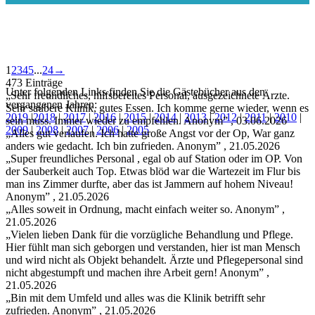
Guestbook
1
2
3
4
5
...
24
→
list
473 Einträge
Unter folgenden Links finden Sie die Gästebücher aus den
navigation
„Sehr freundliches, hilfsbereites Personal, ausgezeichnete Ärzte.
vergangenen Jahren:
Sehr saubere Klinik, gutes Essen. Ich komme gerne wieder, wenn es
2019
|
2018
|
2017
|
2016
|
2015
|
2014
|
2013
|
2012
|
2011
|
2010
|
sein muss. Immer wieder zu empfehlen. Anonym
” , 03.06.2026
2009
|
2008
|
2007
|
2006
|
2005
„Alles gut verlaufen. Ich hatte große Angst vor der Op, War ganz
anders wie gedacht. Ich bin zufrieden. Anonym
” , 21.05.2026
„Super freundliches Personal , egal ob auf Station oder im OP. Von
der Sauberkeit auch Top. Etwas blöd war die Wartezeit im Flur bis
man ins Zimmer durfte, aber das ist Jammern auf hohem Niveau!
Anonym
” , 21.05.2026
„Alles soweit in Ordnung, macht einfach weiter so. Anonym
” ,
21.05.2026
„Vielen lieben Dank für die vorzügliche Behandlung und Pflege.
Hier fühlt man sich geborgen und verstanden, hier ist man Mensch
und wird nicht als Objekt behandelt. Ärzte und Pflegepersonal sind
nicht abgestumpft und machen ihre Arbeit gern! Anonym
” ,
21.05.2026
„Bin mit dem Umfeld und alles was die Klinik betrifft sehr
zufrieden. Anonym
” , 21.05.2026