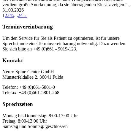
verdient große Anerkennung, da sie überragenden Einsatz zeigen.
” ,
31.03.2026
Guestbook
1
2
3
4
5
...
24
→
list
navigation
Terminvereinbarung
Um den Service für Sie als Patient zu optimieren, ist für unsere
Sprechstunde eine Terminvereinbarung notwendig. Dazu wenden
Sie sich bitte an +49 (0)661 - 9019-123.
Kontakt
Neuro Spine Center GmbH
Münsterfeldallee 2, 36041 Fulda
Telefon: +49 (0)661-5801-0
Telefax: +49 (0)661-5801-268
Sprechzeiten
Montag bis Donnerstag: 8:00-17:00 Uhr
Freitag: 8:00-13:00 Uhr
Samstag und Sonntag: geschlossen