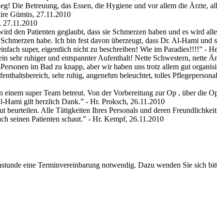
weg! Die Betreuung, das Essen, die Hygiene und vor allem die Ärzte, a
hire Gümüs, 27.11.2010
 27.11.2010
wird den Patienten geglaubt, dass sie Schmerzen haben und es wird alle
e Schmerzen habe. Ich bin fest davon überzeugt, dass Dr. Al-Hami und
fach super, eigentlich nicht zu beschreiben! Wie im Paradies!!!!
” - H
in sehr ruhiger und entspannter Aufenthalt! Nette Schwestern, nette 
4Personen im Bad zu knapp, aber wir haben uns trotz allem gut organisi
nthaltsbereich, sehr ruhig, angenehm beleuchtet, tolles Pflegepersonal,
n einem super Team betreut. Von der Vorbereitung zur Op , über die O
-Hami gilt herzlich Dank.
” - Hr. Proksch, 26.11.2010
ut beurteilen. Alle Tätigkeiten Ihres Personals und deren Freundlichke
ch seinen Patienten schaut.
” - Hr. Kempf, 26.11.2010
rechstunde eine Terminvereinbarung notwendig. Dazu wenden Sie sich bit