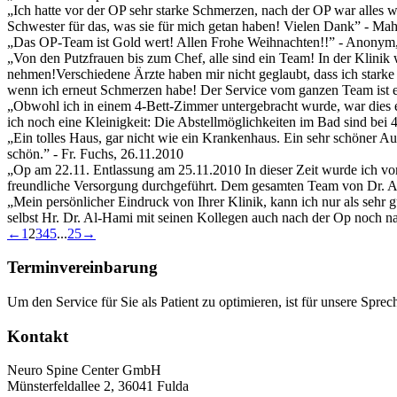
„Ich hatte vor der OP sehr starke Schmerzen, nach der OP war alles 
Schwester für das, was sie für mich getan haben! Vielen Dank
” - Ma
„Das OP-Team ist Gold wert! Allen Frohe Weihnachten!!
” - Anonym,
„Von den Putzfrauen bis zum Chef, alle sind ein Team! In der Klinik 
nehmen!Verschiedene Ärzte haben mir nicht geglaubt, dass ich stark
wenn ich erneut Schmerzen habe! Der Service vom ganzen Team ist ein
„Obwohl ich in einem 4-Bett-Zimmer untergebracht wurde, war dies e
ich noch eine Kleinigkeit: Die Abstellmöglichkeiten im Bad sind bei 
„Ein tolles Haus, gar nicht wie ein Krankenhaus. Ein sehr schöner Aufe
schön.
” - Fr. Fuchs, 26.11.2010
„Op am 22.11. Entlassung am 25.11.2010 In dieser Zeit wurde ich vo
freundliche Versorgung durchgeführt. Dem gesamten Team von Dr. Al
„Mein persönlicher Eindruck von Ihrer Klinik, kann ich nur als sehr g
selbst Hr. Dr. Al-Hami mit seinen Kollegen auch nach der Op noch na
Guestbook
←
1
2
3
4
5
...
25
→
list
navigation
Terminvereinbarung
Um den Service für Sie als Patient zu optimieren, ist für unsere Sp
Kontakt
Neuro Spine Center GmbH
Münsterfeldallee 2, 36041 Fulda