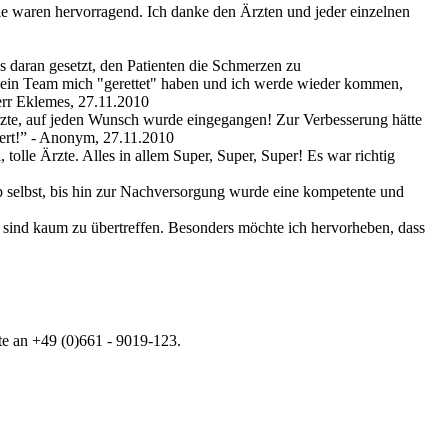
lle waren hervorragend. Ich danke den Ärzten und jeder einzelnen
s daran gesetzt, den Patienten die Schmerzen zu
 sein Team mich "gerettet" haben und ich werde wieder kommen,
err Eklemes, 27.11.2010
Ärzte, auf jeden Wunsch wurde eingegangen! Zur Verbesserung hätte
ert!
” - Anonym, 27.11.2010
 tolle Ärzte. Alles in allem Super, Super, Super! Es war richtig
p selbst, bis hin zur Nachversorgung wurde eine kompetente und
it sind kaum zu übertreffen. Besonders möchte ich hervorheben, dass
te an +49 (0)661 - 9019-123.