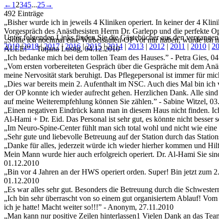
Guestbook
←
1
2
3
4
5
...
25
→
list
492 Einträge
navigation
„Bisher wurde ich in jeweils 4 Kliniken operiert. In keiner der 4 Kl
Vorgespräch des Anästhesisten Herrn Dr. Garlepp und die perfekte O
Unter folgenden Links finden Sie die Gästebücher aus den vergangen
„Sollte ich nochmal eine Wirbelsäulen-OP vor mir haben, würde ich 
2019
|
2018
|
2017
|
2016
|
2015
|
2014
|
2013
|
2012
|
2011
|
2010
|
2
ALLE!
” - Tatjana Lustig, 04.12.2010
„Ich bedanke mich bei dem tollen Team des Hauses.
” - Petra Gies, 0
„Vom ersten vorbereiteten Gespräch über die Gespräche mit dem Anästh
meine Nervosität stark beruhigt. Das Pflegepersonal ist immer für mi
„Dies war bereits mein 2. Aufenthalt im NSC. Auch dies Mal bin ic
der OP konnte ich wieder aufrecht gehen. Herzlichen Dank. Alle sind s
auf meine Weiterempfehlung können Sie zählen.
” - Sabine Witzel, 0
„Einen negativen Eindrück kann man in diesem Haus nicht finden. Ich
Al-Hami + Dr. Eid. Das Personal ist sehr gut, es könnte nicht besser s
„Im Neuro-Spine-Center fühlt man sich total wohl und nicht wie eine
„Sehr gute und liebevolle Betreuung auf der Station durch das Stati
„Danke für alles, jederzeit würde ich wieder hierher kommen und Hi
Mein Mann wurde hier auch erfolgreich operiert. Dr. Al-Hami Sie si
01.12.2010
„Bin vor 4 Jahren an der HWS operiert orden. Super! Bin jetzt zum 
01.12.2010
„Es war alles sehr gut. Besonders die Betreuung durch die Schwestern
„Ich bin sehr überrascht von so einem gut organisiertem Ablauf! Vom
ich je hatte! Macht weiter so!!!
” - Anonym, 27.11.2010
„Man kann nur positive Zeilen hinterlassen1 Vielen Dank an das Te