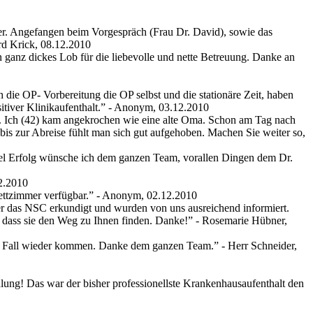
nter. Angefangen beim Vorgespräch (Frau Dr. David), sowie das
rd Krick, 08.12.2010
 ganz dickes Lob für die liebevolle und nette Betreuung. Danke an
 die OP- Vorbereitung die OP selbst und die stationäre Zeit, haben
tiver Klinikaufenthalt.
” - Anonym, 03.12.2010
t. Ich (42) kam angekrochen wie eine alte Oma. Schon am Tag nach
- bis zur Abreise fühlt man sich gut aufgehoben. Machen Sie weiter so,
 Viel Erfolg wünsche ich dem ganzen Team, vorallen Dingen dem Dr.
2.2010
ettzimmer verfügbar.
” - Anonym, 02.12.2010
er das NSC erkundigt und wurden von uns ausreichend informiert.
 dass sie den Weg zu Ihnen finden. Danke!
” - Rosemarie Hübner,
eden Fall wieder kommen. Danke dem ganzen Team.
” - Herr Schneider,
lung! Das war der bisher professionellste Krankenhausaufenthalt den