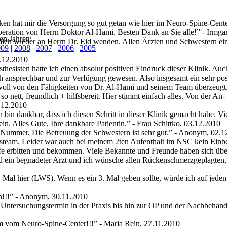
iniken hat mir die Versorgung so gut getan wie hier im Neuro-Spine-Ce
peration von Herrn Doktor Al-Hami. Besten Dank an Sie alle!
” - Irmga
en Jahren:
mich wieder an Herrn Dr. Eid wenden. Allen Ärzten und Schwestern ein
009
|
2008
|
2007
|
2006
|
2005
4.12.2010
esisten hatte ich einen absolut positiven Eindruck dieser Klinik. Auch
ch ansprechbar und zur Verfügung gewesen. Also insgesamt ein sehr posi
h voll von den Fähigkeiten von Dr. Al-Hami und seinem Team überzeug
o nett, freundlich + hilfsbereit. Hier stimmt einfach alles. Von der An
3.12.2010
 bin dankbar, dass ich diesen Schritt in dieser Klinik gemacht habe.
ein. Alles Gute, Ihre dankbare Patientin.
” - Frau Schittko, 03.12.2010
 Nummer. Die Betreuung der Schwestern ist sehr gut.
” - Anonym, 02.1
onsteam. Leider war auch bei meinem 2ten Aufenthalt im NSC kein Einb
lfe erbitten und bekommen. Viele Bekannte und Freunde haben sich üb
nd ein begnadeter Arzt und ich wünsche allen Rückenschmerzgeplagten,
2. Mal hier (LWS). Wenn es ein 3. Mal geben sollte, würde ich auf j
!!!
” - Anonym, 30.11.2010
 Untersuchungstermin in der Praxis bis hin zur OP und der Nachbehand
am vom Neuro-Spine-Center!!!
” - Maria Rein, 27.11.2010